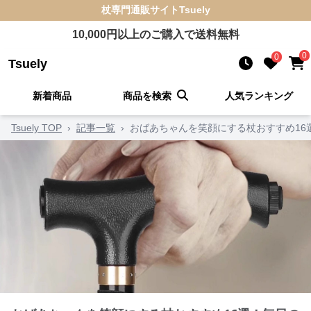
杖
専門通販サイト
Tsuely
10,000
円以上のご購入で送料無料
0
0
Tsuely
新着商品
商品を検索
人気ランキング
Tsuely TOP
›
記事一覧
›
おばあちゃんを笑顔にする杖おすすめ1