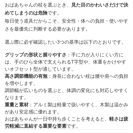
おばあちゃんの杖を選ぶとき、
見た目のかわいさだけで決
めてしまうのは危険
です。
毎日使う道具だからこそ、安全性・体への負担・使いやす
さを最優先に判断する必要があります。
選ぶ際に必ず確認したい3つの基準は以下のとおりです。
グリップの形状と握りやすさ
：手に力が入りにくい方に
は、手のひら全体で支えられるT字型や、体重をかけやす
いオフセット型が適しています。
高さ調節機能の有無
：身長に合わない杖は腰や肩への負担
を増やします。
調節幅が広いものを選ぶと、体調の変化にも対応しやすく
なります。
重量と素材
：アルミ製は軽量で扱いやすく、木製は温かみ
があり安定感に優れます。
おばあちゃんが一日中持ち歩くことを考えると、
軽さは疲
労軽減に直結する重要な要素
です。