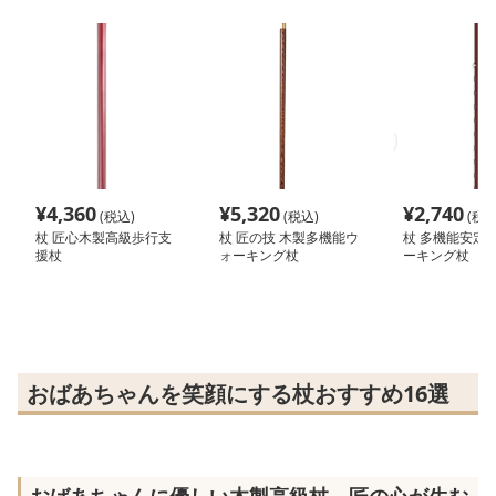
¥
4,360
¥
5,320
¥
2,740
(税込)
(税込)
(税込
杖 匠心木製高級歩行支
杖 匠の技 木製多機能ウ
杖 多機能安定
援杖
ォーキング杖
ーキング杖
おばあちゃんを笑顔にする杖おすすめ16選
おばあちゃんに優しい木製高級杖、匠の心が生む