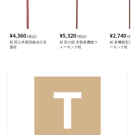
¥
4,360
¥
5,320
¥
2,740
(税込)
(税込)
(税込
杖 匠心木製高級歩行支
杖 匠の技 木製多機能ウ
杖 多機能安定
援杖
ォーキング杖
ーキング杖