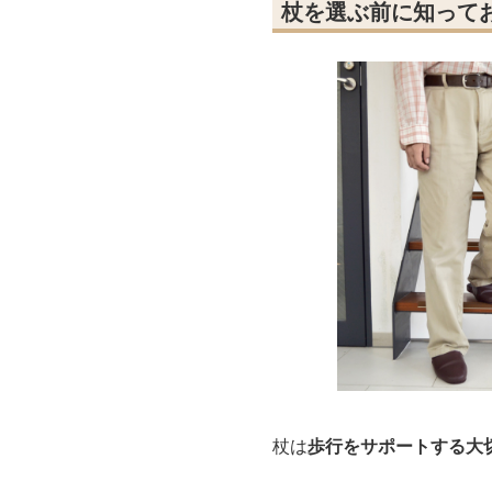
杖を選ぶ前に知って
杖は
歩行をサポートする大