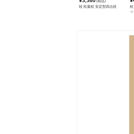
¥
3,380
¥
(税込)
杖 松葉杖 安定型四点杖
杖
ッ