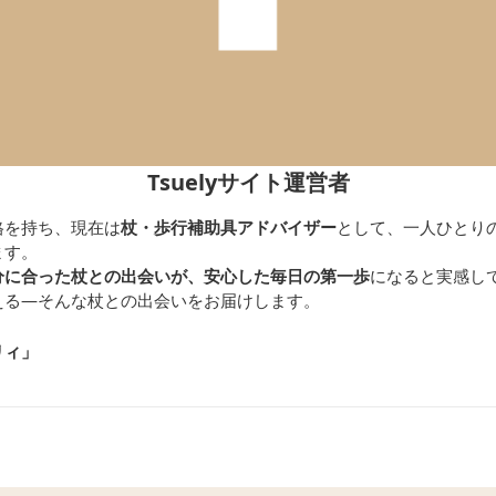
Tsuelyサイト運営者
格を持ち、現在は
杖・歩行補助具アドバイザー
として、一人ひとり
ます。
分に合った杖との出会いが、安心した毎日の第一歩
になると実感し
える—そんな杖との出会いをお届けします。
リィ」