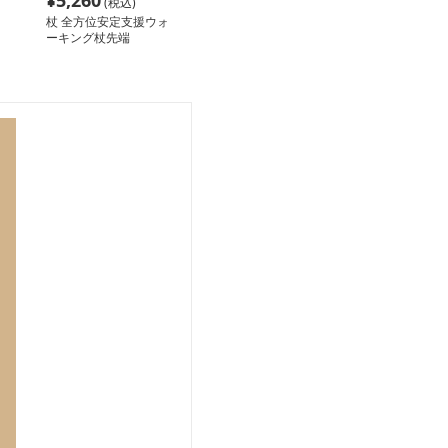
¥
5,260
(税込)
杖 全方位安定支援ウォ
ーキング杖先端