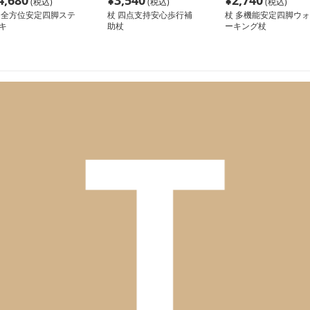
4,680
¥
3,540
¥
2,740
(税込)
(税込)
(税込)
 全方位安定四脚ステ
杖 四点支持安心歩行補
杖 多機能安定四脚ウォ
キ
助杖
ーキング杖