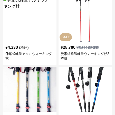
SALE
¥
4,330
¥
28,700
(税込)
¥
31890
(割引前)
伸縮式軽量アルミウォーキング
炭素繊維製軽量ウォーキング杖2
杖
本組