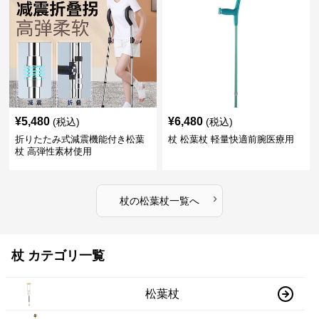
¥
5,480
¥
6,480
(税込)
(税込)
折りたたみ式減震機能付き松葉
杖 松葉杖 軽量快適前腕医療用
杖 高弾性素材使用
›
杖
の
松葉杖
一覧へ
杖 カテゴリ一覧
松葉杖