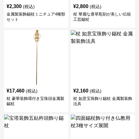
¥
2,300
¥
2,800
(税込)
(税込)
金属製装飾錫杖ミニチュア4種類
杖 華麗な唐草彫刻が美しい伝統
セット
工芸錫杖
¥
17,460
¥
2,160
(税込)
(税込)
杖 豪華装飾環付き宝珠頭金属製
杖 如意宝珠飾り錫杖 金属製装飾
錫杖
法具