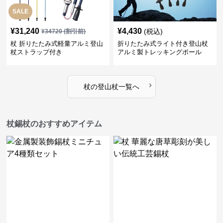
SALE
¥
31,240
¥
4,430
(税込)
¥
34720
(割引前)
杖 折りたたみ式軽量アルミ登山
折りたたみ式ライト付き登山杖
杖ストラップ付き
アルミ製トレッキングポール
›
杖
の
登山杖
一覧へ
杖錫杖のおすすめアイテム