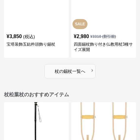
SALE
¥
3,850
¥
2,980
(税込)
¥
3310
(割引前)
宝塔装飾五鈷杵頭飾り錫杖
四面錫杖飾り付き仏教用杖3種サ
イズ展開
›
杖
の
錫杖
一覧へ
杖松葉杖のおすすめアイテム