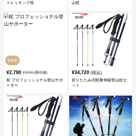
トレッキング杖
山杖
SALE
¥
2,790
¥
34,720
(税込)
¥
3100
(割引前)
杖 プロフェッショナル登山サポ
折りたたみ式軽量伸縮登山杖セ
ーター
ット