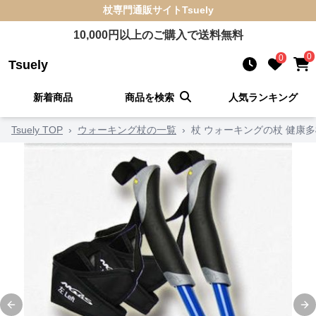
杖
専門通販サイト
Tsuely
10,000
円以上のご購入で送料無料
0
0
Tsuely
新着商品
商品を検索
人気ランキング
Tsuely TOP
›
ウォーキング杖の一覧
›
杖 ウォーキングの杖 健康
Previous slide
Ne