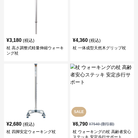
¥
3,180
¥
4,360
(税込)
(税込)
杖 高さ調整式軽量伸縮ウォーキ
杖 一体成型天然木グリップ杖
ング杖
SALE
¥
2,680
¥
6,790
(税込)
¥
7540
(割引前)
杖 四脚安定ウォーキング杖
杖 ウォーキングの杖 高齢者安心
ステッキ 安定歩行サポート