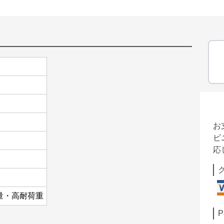
お
ビ
応
量・高耐荷重
P