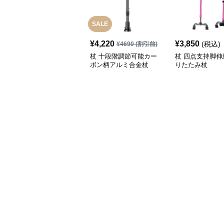
SALE
¥
4,220
¥
3,850
(税込)
¥
4690
(割引前)
杖 十段階調節可能カー
杖 四点支持脚伸
ボン柄アルミ合金杖
りたたみ杖