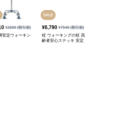
SALE
10
¥
6,790
¥
3,280
(税込)
¥
2680
(割引前)
¥
7540
(割引前)
四脚安定ウォーキン
杖 ウォーキングの杖 高
杖 ウォーキングの杖 超
齢者安心ステッキ 安定
軽量折りたたみ式トレッ
歩行サポート
キングステッキ