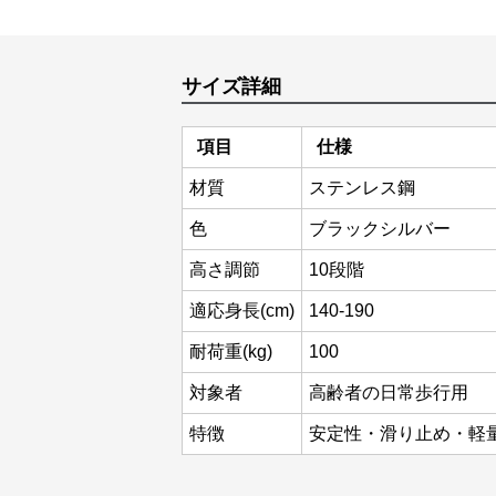
サイズ詳細
項目
仕様
材質
ステンレス鋼
色
ブラックシルバー
高さ調節
10段階
適応身長(cm)
140-190
耐荷重(kg)
100
対象者
高齢者の日常歩行用
特徴
安定性・滑り止め・軽