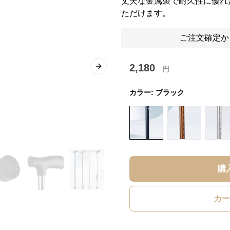
丈夫な金属製で耐久性に優れ
ただけます。
ご注文確定か
2,180
円
Next slide
カラー:
ブラック
購
カー