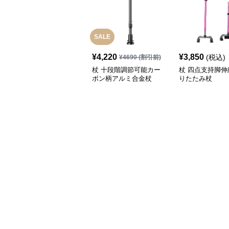
SALE
¥
4,220
¥
3,850
(税込)
¥
4690
(割引前)
杖 十段階調節可能カー
杖 四点支持脚伸
ボン柄アルミ合金杖
りたたみ杖