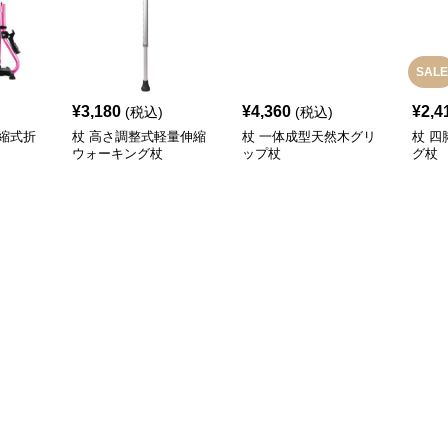
SALE
¥
3,180
¥
4,360
¥
2,4
(税込)
(税込)
縮式折
杖 高さ調整式軽量伸縮
杖 一体成型天然木グリ
杖 
ウォーキング杖
ップ杖
グ杖