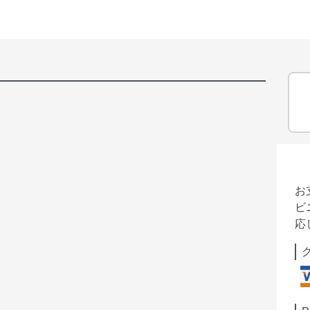
お
ビ
応