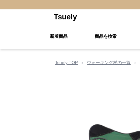
Tsuely
新着商品
商品を検索
Tsuely TOP
›
ウォーキング杖の一覧
›