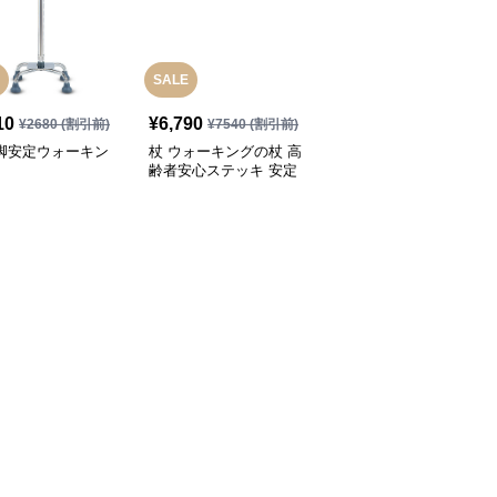
SALE
10
¥
6,790
¥
3,280
(税込)
¥
2680
(割引前)
¥
7540
(割引前)
四脚安定ウォーキン
杖 ウォーキングの杖 高
杖 ウォーキングの杖 超
齢者安心ステッキ 安定
軽量折りたたみ式トレッ
歩行サポート
キングステッキ