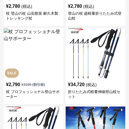
¥
2,780
¥
2,780
(税込)
(税込)
杖 登山の杖 山岳散策 耐久木製
登山の杖 超軽量折りたたみ式登
トレッキング杖
山杖
SALE
¥
2,790
¥
34,720
(税込)
¥
3100
(割引前)
杖 プロフェッショナル登山サポ
折りたたみ式軽量伸縮登山杖セ
ーター
ット