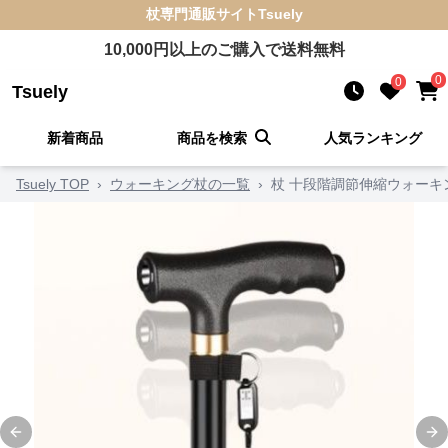
杖
専門通販サイト
Tsuely
10,000
円以上のご購入で送料無料
0
0
Tsuely
新着商品
商品を検索
人気ランキング
Tsuely TOP
›
ウォーキング杖の一覧
›
杖 十段階調節伸縮ウォーキ
Previous slide
Ne