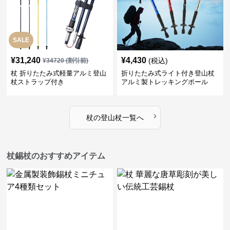
SALE
¥
31,240
¥
4,430
(税込)
¥
34720
(割引前)
杖 折りたたみ式軽量アルミ登山
折りたたみ式ライト付き登山杖
杖ストラップ付き
アルミ製トレッキングポール
›
杖
の
登山杖
一覧へ
杖錫杖のおすすめアイテム