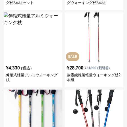
グ杖2本組セット
グウォーキング杖2本組
SALE
¥
4,330
¥
28,700
(税込)
¥
31890
(割引前)
伸縮式軽量アルミウォーキング
炭素繊維製軽量ウォーキング杖2
杖
本組