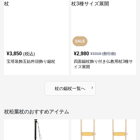
SALE
¥
3,850
¥
2,980
(税込)
¥
3310
(割引前)
宝塔装飾五鈷杵頭飾り錫杖
四面錫杖飾り付き仏教用杖3種サ
イズ展開
›
杖
の
錫杖
一覧へ
杖松葉杖のおすすめアイテム