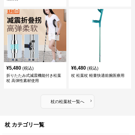
¥
5,480
¥
6,480
(税込)
(税込)
折りたたみ式減震機能付き松葉
杖 松葉杖 軽量快適前腕医療用
杖 高弾性素材使用
›
杖
の
松葉杖
一覧へ
杖 カテゴリ一覧