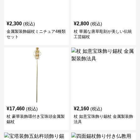
¥
2,300
¥
2,800
(税込)
(税込)
金属製装飾錫杖ミニチュア4種類
杖 華麗な唐草彫刻が美しい伝統
セット
工芸錫杖
¥
17,460
¥
2,160
(税込)
(税込)
杖 豪華装飾環付き宝珠頭金属製
杖 如意宝珠飾り錫杖 金属製装飾
錫杖
法具