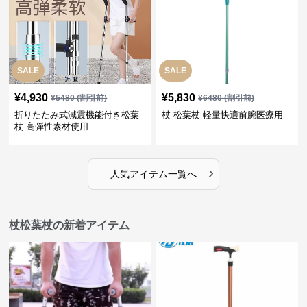
SALE
SALE
¥
4,930
¥
5,830
¥
5480
(割引前)
¥
6480
(割引前)
折りたたみ式減震機能付き松葉
杖 松葉杖 軽量快適前腕医療用
杖 高弾性素材使用
›
人気アイテム一覧へ
杖松葉杖の新着アイテム