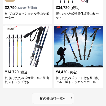
¥
2,790
¥
34,720
(税込)
¥
3100
(割引前)
杖 プロフェッショナル登山サポ
折りたたみ式軽量伸縮登山杖セ
ーター
ット
¥
34,720
¥
4,430
(税込)
(税込)
杖 折りたたみ式軽量アルミ登山
折りたたみ式ライト付き登山杖
杖ストラップ付き
アルミ製トレッキングポール
›
杖
の
登山杖
一覧へ