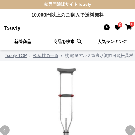
杖
専門通販サイト
Tsuely
10,000
円以上のご購入で送料無料
0
0
Tsuely
新着商品
商品を検索
人気ランキング
Tsuely TOP
›
松葉杖の一覧
›
杖 軽量アルミ製高さ調節可能松葉杖
Previous slide
Ne