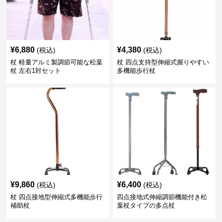
¥
6,880
¥
4,380
(税込)
(税込)
杖 軽量アルミ製調節可能な松葉
杖 四点支持型伸縮式握りやすい
杖 左右1対セット
多機能歩行杖
¥
9,860
¥
6,400
(税込)
(税込)
杖 四点接地型伸縮式多機能歩行
四点接地式伸縮調節機能付き松
補助杖
葉杖タイプの多点杖