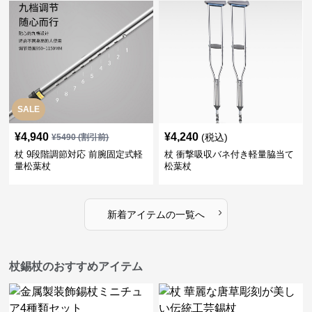
SALE
¥
4,940
¥
4,240
(税込)
¥
5490
(割引前)
杖 9段階調節対応 前腕固定式軽
杖 衝撃吸収バネ付き軽量脇当て
量松葉杖
松葉杖
›
新着アイテムの一覧へ
杖錫杖のおすすめアイテム