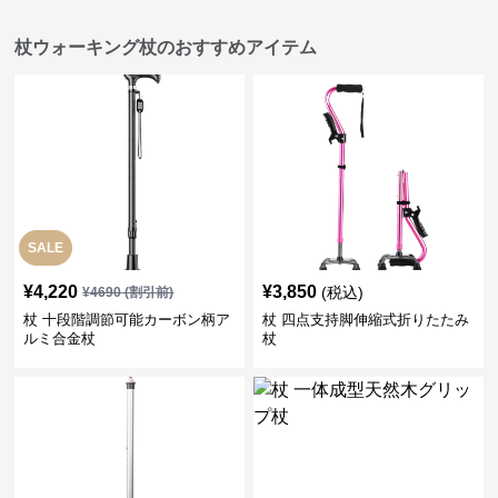
杖ウォーキング杖のおすすめアイテム
SALE
¥
4,220
¥
3,850
(税込)
¥
4690
(割引前)
杖 十段階調節可能カーボン柄ア
杖 四点支持脚伸縮式折りたたみ
ルミ合金杖
杖