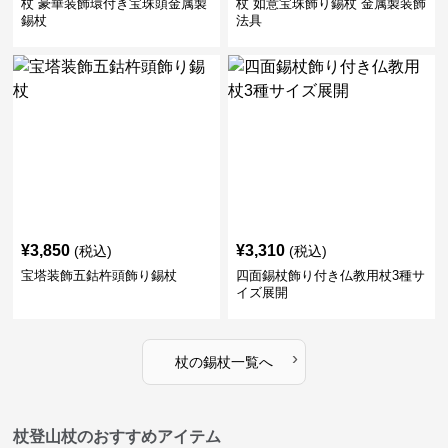
杖 豪華装飾環付き宝珠頭金属製
杖 如意宝珠飾り錫杖 金属製装飾
錫杖
法具
¥
3,850
¥
3,310
(税込)
(税込)
宝塔装飾五鈷杵頭飾り錫杖
四面錫杖飾り付き仏教用杖3種サ
イズ展開
›
杖
の
錫杖
一覧へ
杖登山杖のおすすめアイテム