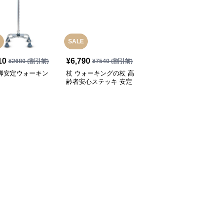
SALE
10
¥
6,790
¥
3,280
(税込)
¥
2680
(割引前)
¥
7540
(割引前)
四脚安定ウォーキン
杖 ウォーキングの杖 高
杖 ウォーキングの杖 超
齢者安心ステッキ 安定
軽量折りたたみ式トレッ
歩行サポート
キングステッキ