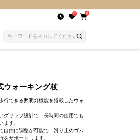
0
0
式ウォーキング杖
歩行できる照明灯機能を搭載したウォ
いグリップ設計で、長時間の使用でも
います。
て自由に調整が可能で、滑り止めゴム
行をサポートします。