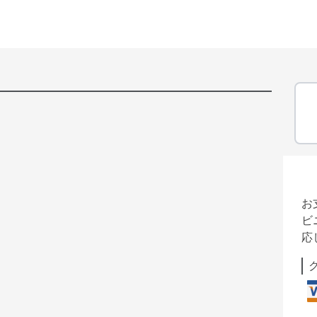
お
ビ
応