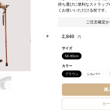
持ち運びに便利なストラップ
くお使いいただける杖です。
ご注文確定か
2,840
円
Next slide
サイズ
58-90cm
カラー
ブラウン
シルバー
購
カー