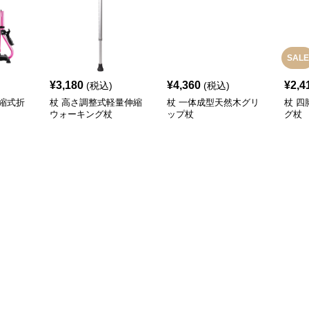
SALE
¥
3,180
¥
4,360
¥
2,4
(税込)
(税込)
縮式折
杖 高さ調整式軽量伸縮
杖 一体成型天然木グリ
杖 
ウォーキング杖
ップ杖
グ杖