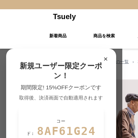
Tsuely
新着商品
商品を検索
×
Tsuely TOP
›
ウォーキング杖の一覧
›
新規ユーザー限定クーポ
ン！
期間限定! 15%OFFクーポンです
取得後、決済画面で自動適用されます
コー
8AF61G24
ド: