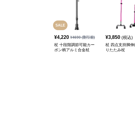
SALE
¥
4,220
¥
3,850
(税込)
¥
4690
(割引前)
杖 十段階調節可能カー
杖 四点支持脚伸
ボン柄アルミ合金杖
りたたみ杖