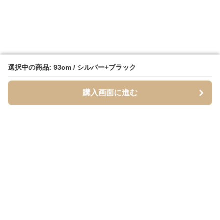
選択中の商品: 93cm / シルバー+ブラック
選択中の商品: 93cm / シルバー+ブラック
購入画面に進む
購入画面に進む
Tsuely
について