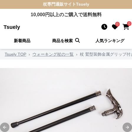
杖
専門通販サイト
Tsuely
10,000
円以上のご購入で送料無料
0
0
Tsuely
新着商品
商品を検索
人気ランキング
Tsuely TOP
›
ウォーキング杖の一覧
›
杖 鷲型装飾金属グリップ付
Previous slide
Ne