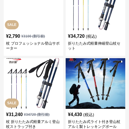
SALE
¥
2,790
¥
34,720
(税込)
¥
3100
(割引前)
杖 プロフェッショナル登山サポ
折りたたみ式軽量伸縮登山杖セ
ーター
ット
SALE
¥
31,240
¥
4,430
(税込)
¥
34720
(割引前)
杖 折りたたみ式軽量アルミ登山
折りたたみ式ライト付き登山杖
杖ストラップ付き
アルミ製トレッキングポール