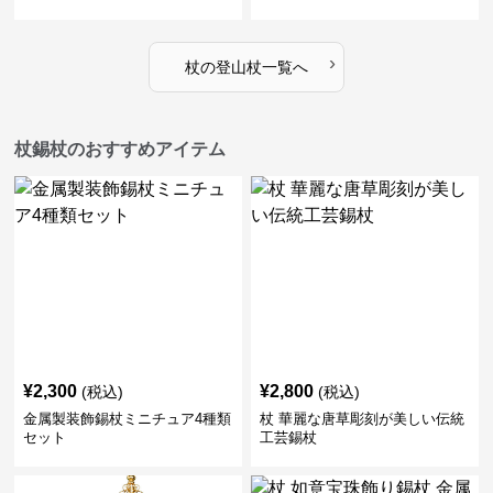
›
杖
の
登山杖
一覧へ
杖錫杖のおすすめアイテム
¥
2,300
¥
2,800
(税込)
(税込)
金属製装飾錫杖ミニチュア4種類
杖 華麗な唐草彫刻が美しい伝統
セット
工芸錫杖