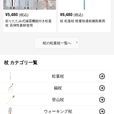
¥
5,480
¥
6,480
(税込)
(税込)
折りたたみ式減震機能付き松葉
杖 松葉杖 軽量快適前腕医療用
杖 高弾性素材使用
›
杖
の
松葉杖
一覧へ
杖 カテゴリ一覧
松葉杖
錫杖
登山杖
ウォーキング杖