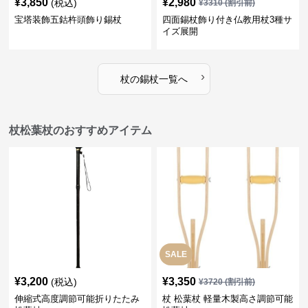
¥
3,850
¥
2,980
(税込)
¥
3310
(割引前)
宝塔装飾五鈷杵頭飾り錫杖
四面錫杖飾り付き仏教用杖3種サ
イズ展開
›
杖
の
錫杖
一覧へ
杖松葉杖のおすすめアイテム
SALE
¥
3,200
¥
3,350
(税込)
¥
3720
(割引前)
伸縮式高度調節可能折りたたみ
杖 松葉杖 軽量木製高さ調節可能