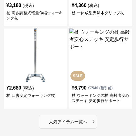
¥
3,180
¥
4,360
(税込)
(税込)
杖 高さ調整式軽量伸縮ウォーキ
杖 一体成型天然木グリップ杖
ング杖
SALE
¥
2,680
¥
6,790
(税込)
¥
7540
(割引前)
杖 四脚安定ウォーキング杖
杖 ウォーキングの杖 高齢者安心
ステッキ 安定歩行サポート
›
人気アイテム一覧へ