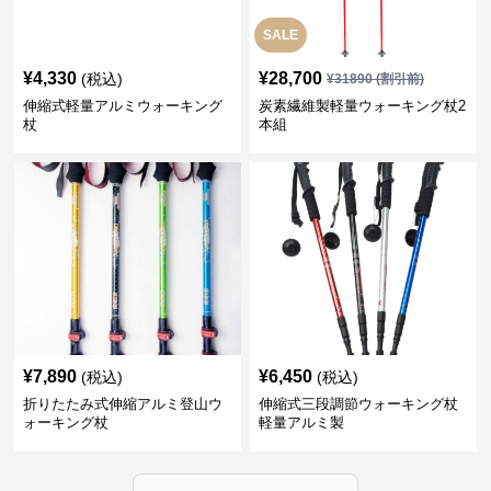
SALE
¥
4,330
¥
28,700
(税込)
¥
31890
(割引前)
伸縮式軽量アルミウォーキング
炭素繊維製軽量ウォーキング杖2
杖
本組
¥
7,890
¥
6,450
(税込)
(税込)
折りたたみ式伸縮アルミ登山ウ
伸縮式三段調節ウォーキング杖
ォーキング杖
軽量アルミ製