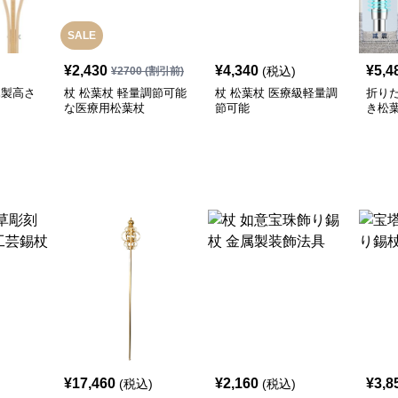
SALE
¥
2,430
¥
4,340
¥
5,4
(税込)
¥
2700
(割引前)
木製高さ
杖 松葉杖 軽量調節可能
杖 松葉杖 医療級軽量調
折り
な医療用松葉杖
節可能
き松
用
¥
17,460
¥
2,160
¥
3,8
(税込)
(税込)