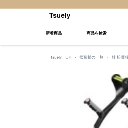
Tsuely
新着商品
商品を検索
Tsuely TOP
›
松葉杖の一覧
›
杖 松葉