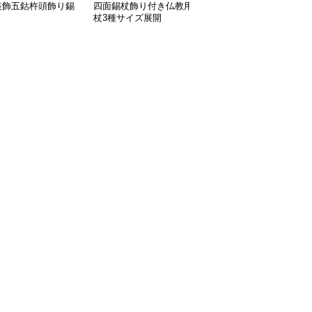
装飾五鈷杵頭飾り錫
四面錫杖飾り付き仏教用
狼刻印丸型錫杖 金属製
杖3種サイズ展開
三分割式つえ