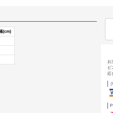
(cm)
お
ビ
応
P