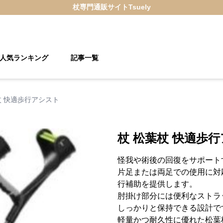
杖
専門通販サイト
Tsuely
人気ランキング
記事一覧
杖 快適歩行アシスト
杖 松葉杖 快適歩
怪我や術後の回復をサポート
片足または両足での使用に対
行補助を提供します。
肘掛け部分には便利なストラ
しっかりと保持できる設計で
軽量かつ耐久性に優れた松葉