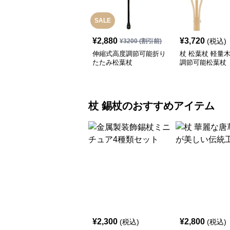
SALE
¥
2,880
¥
3,720
(税込)
¥
3200
(割引前)
伸縮式高度調節可能折り
杖 松葉杖 軽量
たたみ松葉杖
調節可能松葉杖
杖
錫杖
のおすすめアイテム
¥
2,300
¥
2,800
(税込)
(税込)