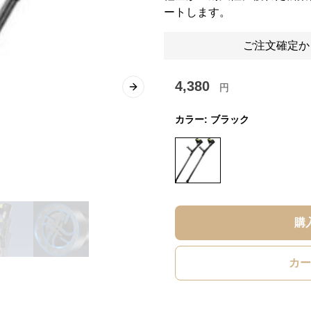
ートします。
ご注文確定か
4,380
円
Next slide
カラー:
ブラック
購
カー