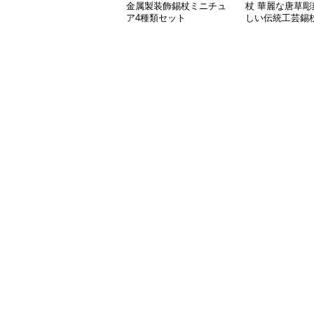
金属製装飾錫杖ミニチュ
杖 華麗な唐草彫
ア4種類セット
しい伝統工芸錫