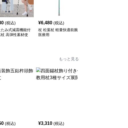
80
¥
6,480
¥
6,060
(税込)
(税込)
(税込)
たたみ式減震機能付
杖 松葉杖 軽量快適前腕
杖 松葉杖 軽量調節式松
葉杖 高弾性素材使
医療用
葉杖
もっと見る
50
¥
3,310
¥
18,860
(税込)
(税込)
(税込)