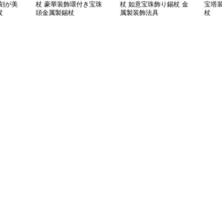
刻が美
杖 豪華装飾環付き宝珠
杖 如意宝珠飾り錫杖 金
宝塔
杖
頭金属製錫杖
属製装飾法具
杖