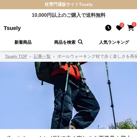
杖
専門通販サイト
Tsuely
10,000
円以上のご購入で送料無料
0
0
Tsuely
新着商品
商品を検索
人気ランキング
Tsuely TOP
›
記事一覧
›
ポールウォーキング杖で歩く楽しさを再発