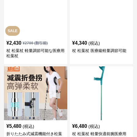
SALE
¥
2,430
¥
4,340
(税込)
¥
2700
(割引前)
杖 松葉杖 軽量調節可能な医療用
杖 松葉杖 医療級軽量調節可能
松葉杖
¥
5,480
¥
6,480
(税込)
(税込)
折りたたみ式減震機能付き松葉
杖 松葉杖 軽量快適前腕医療用