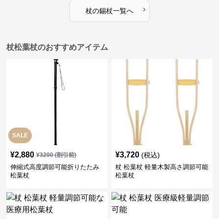
›
杖
の
錫杖
一覧へ
杖松葉杖のおすすめアイテム
SALE
¥
2,880
¥
3,720
(税込)
¥
3200
(割引前)
伸縮式高度調節可能折りたたみ
杖 松葉杖 軽量木製高さ調節可能
松葉杖
松葉杖