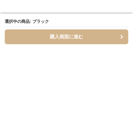
選択中の商品: ブラック
選択中の商品: ブラック
購入画面に進む
購入画面に進む
Tsuely
について
利用規約