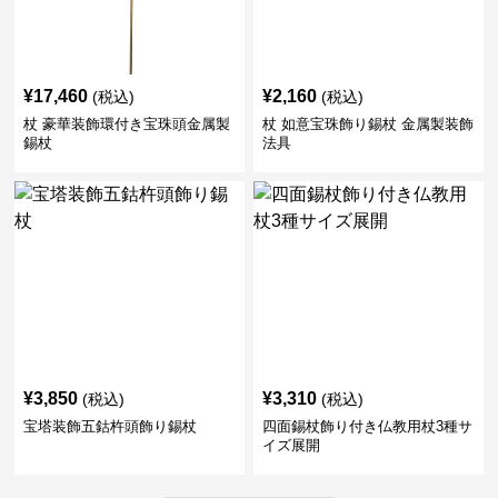
¥
17,460
¥
2,160
(税込)
(税込)
杖 豪華装飾環付き宝珠頭金属製
杖 如意宝珠飾り錫杖 金属製装飾
錫杖
法具
¥
3,850
¥
3,310
(税込)
(税込)
宝塔装飾五鈷杵頭飾り錫杖
四面錫杖飾り付き仏教用杖3種サ
イズ展開