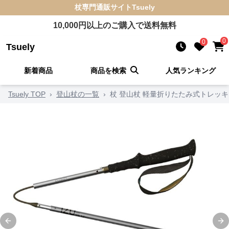
杖
専門通販サイト
Tsuely
10,000
円以上のご購入で送料無料
0
0
Tsuely
新着商品
商品を検索
人気ランキング
Tsuely TOP
›
登山杖の一覧
›
杖 登山杖 軽量折りたたみ式トレッ
Previous slide
Ne