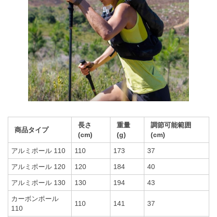
長さ
重量
調節可能範囲
商品タイプ
(cm)
(g)
(cm)
アルミポール 110
110
173
37
アルミポール 120
120
184
40
アルミポール 130
130
194
43
カーボンポール
110
141
37
110