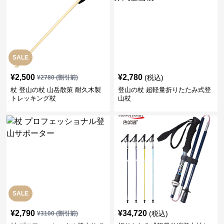
SALE
¥
2,500
¥
2,780
(税込)
¥
2780
(割引前)
杖 登山の杖 山岳散策 耐久木製
登山の杖 超軽量折りたたみ式登
トレッキング杖
山杖
SALE
¥
2,790
¥
34,720
(税込)
¥
3100
(割引前)