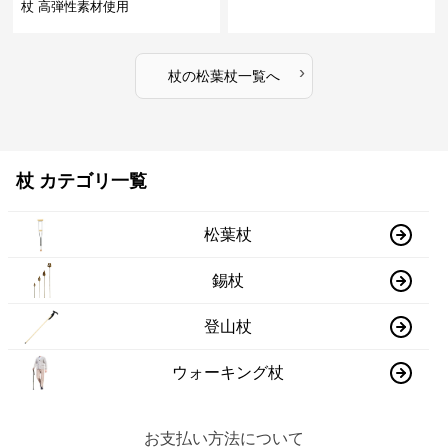
杖 高弾性素材使用
›
杖
の
松葉杖
一覧へ
杖 カテゴリ一覧
松葉杖
錫杖
登山杖
ウォーキング杖
お支払い方法について