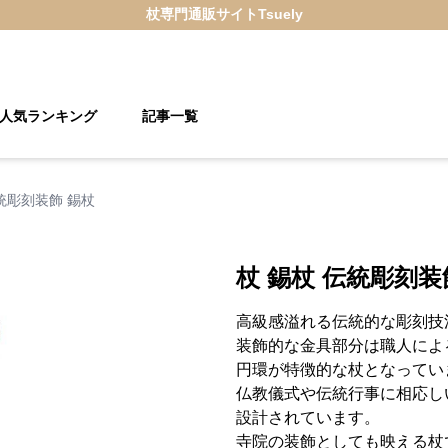
杖
専門通販サイト
Tsuely
人気ランキング
記事一覧
伝統彫刻装飾 錫杖
杖 錫杖 伝統彫刻装
高級感溢れる伝統的な彫刻技
装飾的な金具部分は職人によ
円環が特徴的な杖となってい
仏教儀式や伝統行事に相応し
設計されています。
寺院の装飾としても映える杖