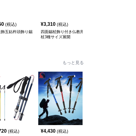
50
¥
3,310
¥
18,860
(税込)
(税込)
(税込)
装飾五鈷杵頭飾り錫
四面錫杖飾り付き仏教用
狼刻印丸型錫杖 金属製
杖3種サイズ展開
三分割式つえ
もっと見る
720
¥
4,430
¥
6,980
(税込)
(税込)
(税込)