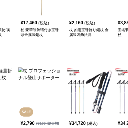
¥
17,460
¥
2,160
¥
3,8
(税込)
(税込)
刻が美
杖 豪華装飾環付き宝珠
杖 如意宝珠飾り錫杖 金
宝塔
杖
頭金属製錫杖
属製装飾法具
杖
SALE
¥
2,790
¥
34,720
¥
34,
(税込)
¥
3100
(割引前)