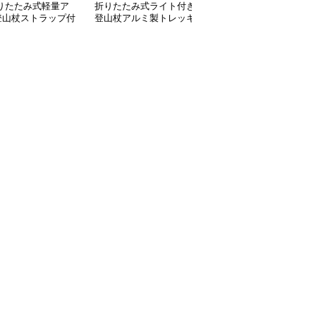
折りたたみ式軽量ア
折りたたみ式ライト付き
伸縮式コルクグリップ登
登山杖ストラップ付
登山杖アルミ製トレッキ
山杖 3段調節対応
ングポール