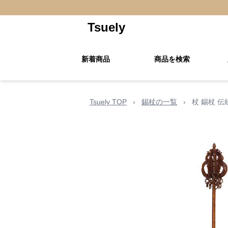
Tsuely
新着商品
商品を検索
Tsuely TOP
›
錫杖の一覧
›
杖 錫杖 