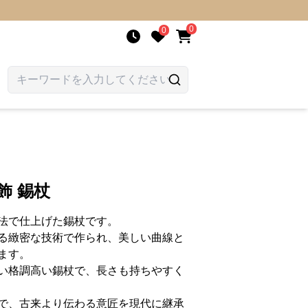
0
0
飾 錫杖
法で仕上げた錫杖です。
る緻密な技術で作られ、美しい曲線と
ます。
い格調高い錫杖で、長さも持ちやすく
で、古来より伝わる意匠を現代に継承