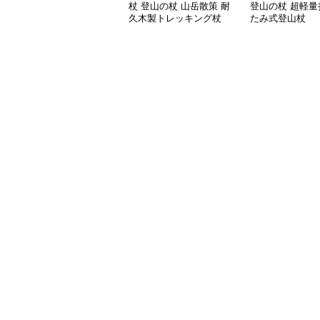
杖 登山の杖 山岳散策 耐
登山の杖 超軽量
久木製トレッキング杖
たみ式登山杖