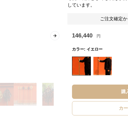
しています。
ご注文確定か
146,440
円
Next slide
カラー:
イエロー
購
カー