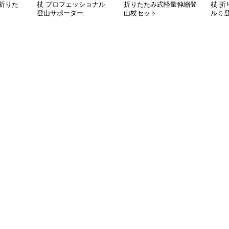
折りた
杖 プロフェッショナル
折りたたみ式軽量伸縮登
杖 
登山サポーター
山杖セット
ルミ
き