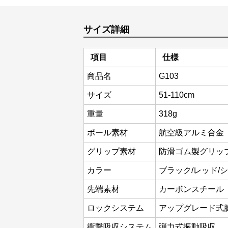
サイズ詳細
項目
仕様
商品名
G103
サイズ
51-110cm
重量
318g
ポール素材
航空級アルミ合金
グリップ素材
防滑ゴム製グリッ
カラー
ブラック/レッド/
先端素材
カーボンスチール
ロックシステム
アップグレード式
衝撃吸収システム
弾力式振動吸収