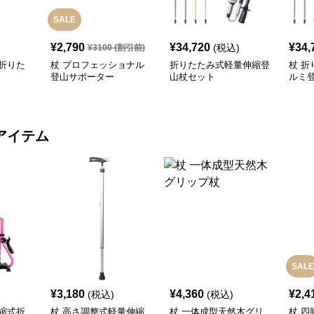
SALE
¥
2,790
¥
34,720
¥
34,
(税込)
¥
3100
(割引前)
折りた
杖 プロフェッショナル
折りたたみ式軽量伸縮登
杖 
登山サポーター
山杖セット
ルミ
き
アイテム
SALE
¥
3,180
¥
4,360
¥
2,4
(税込)
(税込)
縮式折
杖 高さ調整式軽量伸縮
杖 一体成型天然木グリ
杖 