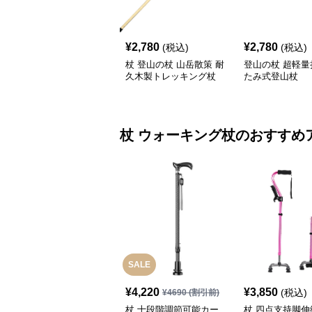
¥
2,780
¥
2,780
(税込)
(税込)
杖 登山の杖 山岳散策 耐
登山の杖 超軽量
久木製トレッキング杖
たみ式登山杖
杖
ウォーキング杖
のおすすめ
SALE
¥
4,220
¥
3,850
(税込)
¥
4690
(割引前)
杖 十段階調節可能カー
杖 四点支持脚伸