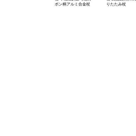
ボン柄アルミ合金杖
りたたみ杖