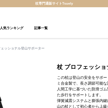
杖
専門通販サイト
Tsuely
人気ランキング
記事一覧
フェッショナル登山サポーター
杖 プロフェッシ
この杖は登山の安全をサポー
ミ合金製で、長さ調節可能な
人間工学に基づいた防滑ゴム
た歩行をサポートします。
弾簧減震システムと膨張内鍵
山の杖として初心者から上級