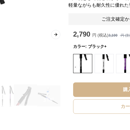
軽量ながらも耐久性に優れた
ご注文確定か
2,790
円 (税込)
3,100
円 (
Next slide
カラー:
ブラック+
購
カー