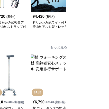
720
¥
4,430
¥
6,980
(税込)
(税込)
(税込)
折りたたみ式軽量ア
折りたたみ式ライト付き
伸縮式コルクグリップ登
登山杖ストラップ付
登山杖アルミ製トレッキ
山杖 3段調節対応
ングポール
もっと見る
SALE
10
¥
6,790
¥
3,280
(税込)
¥
2680
(割引前)
¥
7540
(割引前)
四脚安定ウォーキン
杖 ウォーキングの杖 高
杖 ウォーキングの杖 超