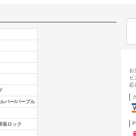
お
ビ
応
プ
シルバー/パープル
P
膨張ロック