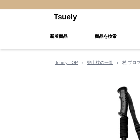
Tsuely
新着商品
商品を検索
Tsuely TOP
›
登山杖の一覧
›
杖 プロ