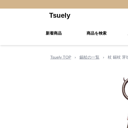
Tsuely
新着商品
商品を検索
Tsuely TOP
›
錫杖の一覧
›
杖 錫杖 