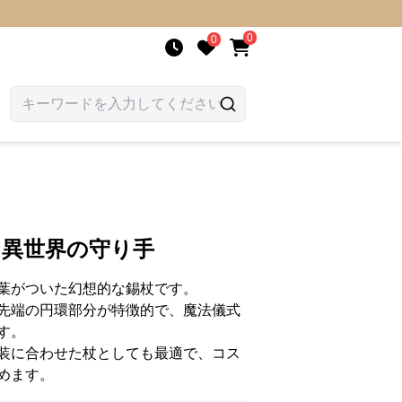
0
0
杖 異世界の守り手
葉がついた幻想的な錫杖です。
先端の円環部分が特徴的で、魔法儀式
す。
装に合わせた杖としても最適で、コス
めます。