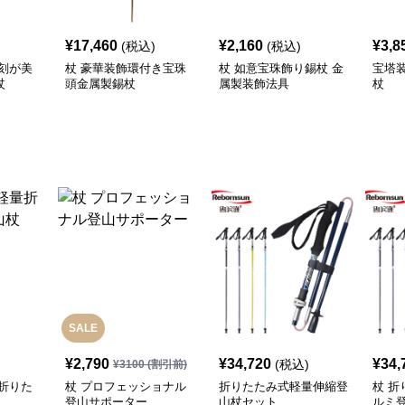
¥
17,460
¥
2,160
¥
3,8
(税込)
(税込)
刻が美
杖 豪華装飾環付き宝珠
杖 如意宝珠飾り錫杖 金
宝塔
杖
頭金属製錫杖
属製装飾法具
杖
SALE
¥
2,790
¥
34,720
¥
34,
(税込)
¥
3100
(割引前)
折りた
杖 プロフェッショナル
折りたたみ式軽量伸縮登
杖 
登山サポーター
山杖セット
ルミ