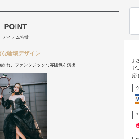
POINT
アイテム特徴
巧な輪環デザイン
お
施され、ファンタジックな雰囲気を演出
ビ
応
P