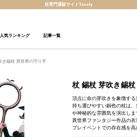
杖
専門通販サイト
Tsuely
人気ランキング
記事一覧
芽吹き錫杖 異世界の守り手
杖 錫杖 芽吹き錫
頂点に命の芽吹きを象徴する
持ち運びやすい銅色の杖は、
や神秘的な雰囲気を演出しま
異世界ファンタジー作品の衣
プレイベントでの存在感を高