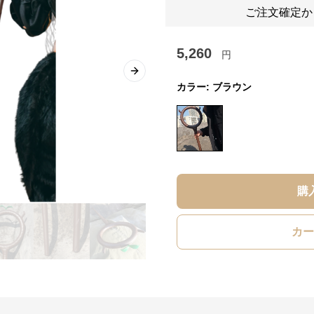
ご注文確定か
5,260
円
Next slide
カラー:
ブラウン
購
カー