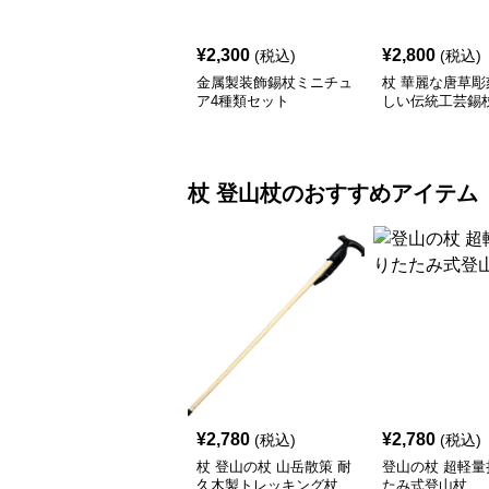
¥
2,300
¥
2,800
(税込)
(税込)
金属製装飾錫杖ミニチュ
杖 華麗な唐草彫
ア4種類セット
しい伝統工芸錫
杖
登山杖
のおすすめアイテム
¥
2,780
¥
2,780
(税込)
(税込)
杖 登山の杖 山岳散策 耐
登山の杖 超軽量
久木製トレッキング杖
たみ式登山杖