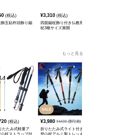
50
¥
3,310
¥
18,860
(税込)
(税込)
(税込)
装飾五鈷杵頭飾り錫
四面錫杖飾り付き仏教用
狼刻印丸型錫杖 金属製
杖3種サイズ展開
三分割式つえ
もっと見る
SALE
SALE
720
¥
3,980
¥
6,280
(税込)
¥
4430
(割引前)
¥
6980
(割引前)
折りたたみ式軽量ア
折りたたみ式ライト付き
伸縮式コルクグリップ登
登山杖ストラップ付
登山杖アルミ製トレッキ
山杖 3段調節対応