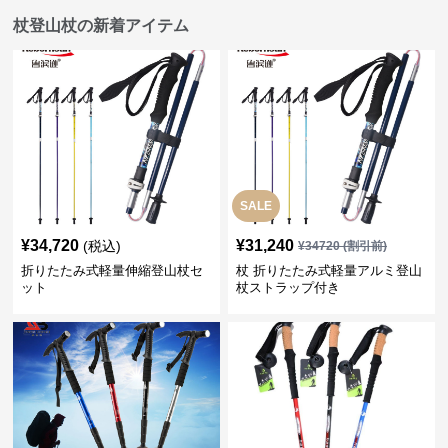
杖登山杖の新着アイテム
SALE
¥
34,720
¥
31,240
(税込)
¥
34720
(割引前)
折りたたみ式軽量伸縮登山杖セ
杖 折りたたみ式軽量アルミ登山
ット
杖ストラップ付き