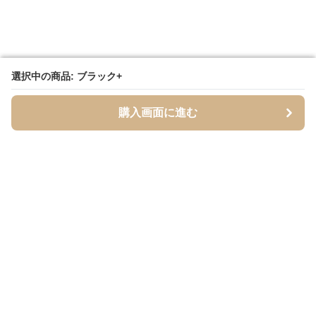
選択中の商品: ブラック+
選択中の商品: ブラック+
購入画面に進む
購入画面に進む
Tsuely
について