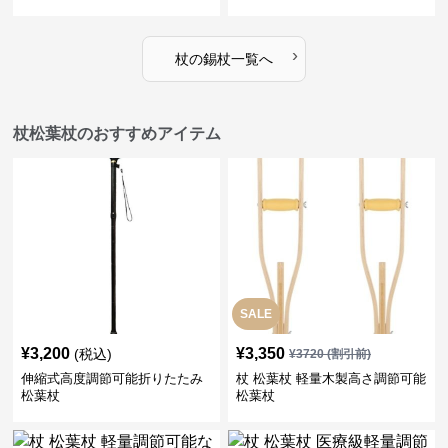
›
杖
の
錫杖
一覧へ
杖松葉杖のおすすめアイテム
SALE
¥
3,200
¥
3,350
(税込)
¥
3720
(割引前)
伸縮式高度調節可能折りたたみ
杖 松葉杖 軽量木製高さ調節可能
松葉杖
松葉杖