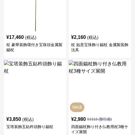
¥
17,460
¥
2,160
(税込)
(税込)
杖 豪華装飾環付き宝珠頭金属製
杖 如意宝珠飾り錫杖 金属製装飾
錫杖
法具
SALE
¥
3,850
¥
2,980
(税込)
¥
3310
(割引前)
宝塔装飾五鈷杵頭飾り錫杖
四面錫杖飾り付き仏教用杖3種サ
イズ展開