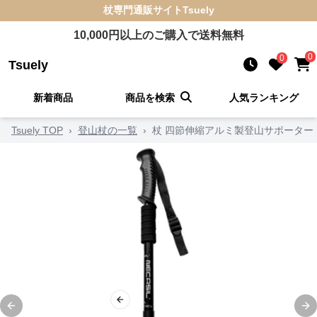
杖
専門通販サイト
Tsuely
10,000
円以上のご購入で送料無料
0
0
Tsuely
新着商品
商品を検索
人気ランキング
Tsuely TOP
›
登山杖の一覧
›
杖 四節伸縮アルミ製登山サポーター
Previous slide
Ne