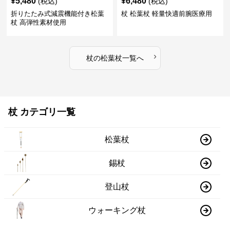
¥
5,480
¥
6,480
(税込)
(税込)
折りたたみ式減震機能付き松葉
杖 松葉杖 軽量快適前腕医療用
杖 高弾性素材使用
›
杖
の
松葉杖
一覧へ
杖 カテゴリ一覧
松葉杖
錫杖
登山杖
ウォーキング杖