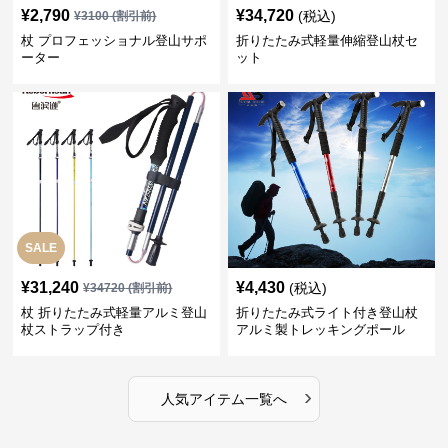
¥
2,790
¥
34,720
(税込)
¥
3100
(割引前)
杖 プロフェッショナル登山サポ
折りたたみ式軽量伸縮登山杖セ
ーター
ット
SALE
¥
31,240
¥
4,430
(税込)
¥
34720
(割引前)
杖 折りたたみ式軽量アルミ登山
折りたたみ式ライト付き登山杖
杖ストラップ付き
アルミ製トレッキングポール
›
人気アイテム一覧へ