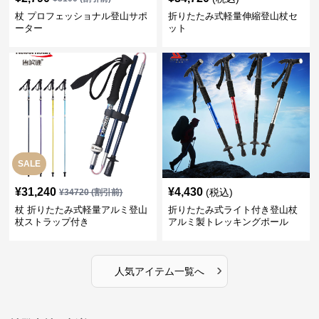
杖 プロフェッショナル登山サポ
折りたたみ式軽量伸縮登山杖セ
ーター
ット
SALE
¥
31,240
¥
4,430
(税込)
¥
34720
(割引前)
杖 折りたたみ式軽量アルミ登山
折りたたみ式ライト付き登山杖
杖ストラップ付き
アルミ製トレッキングポール
›
人気アイテム一覧へ