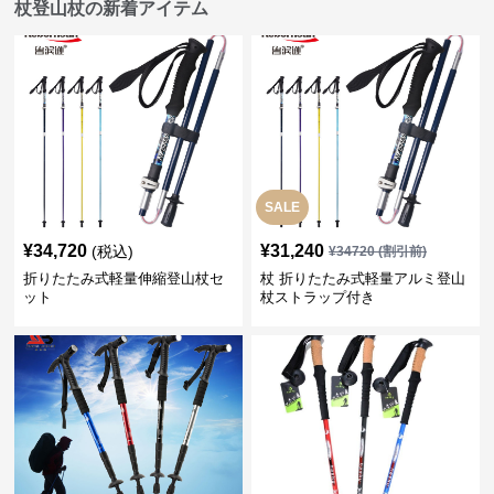
杖登山杖の新着アイテム
SALE
¥
34,720
¥
31,240
(税込)
¥
34720
(割引前)
折りたたみ式軽量伸縮登山杖セ
杖 折りたたみ式軽量アルミ登山
ット
杖ストラップ付き