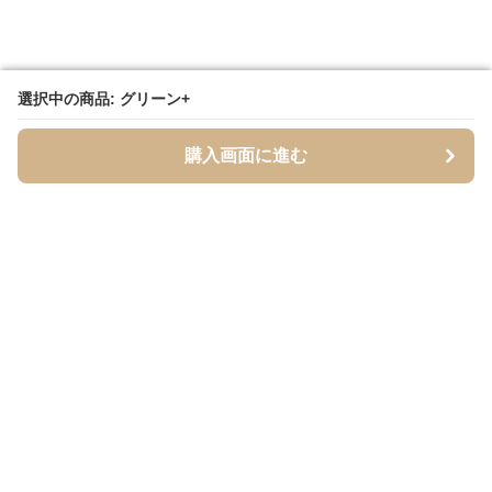
選択中の商品: グリーン+
選択中の商品: グリーン+
購入画面に進む
購入画面に進む
Tsuely
について