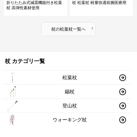
折りたたみ式減震機能付き松葉
杖 松葉杖 軽量快適前腕医療用
杖 高弾性素材使用
›
杖
の
松葉杖
一覧へ
杖 カテゴリ一覧
松葉杖
錫杖
登山杖
ウォーキング杖