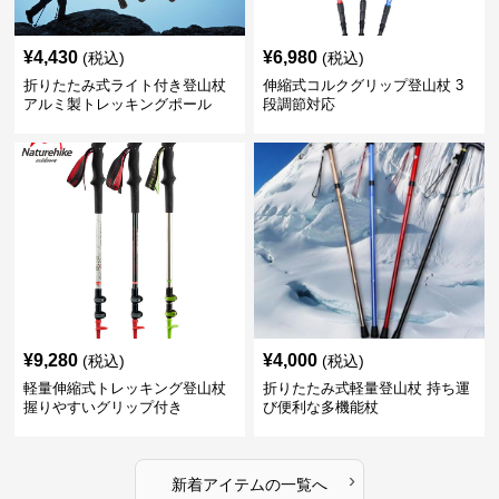
¥
4,430
¥
6,980
(税込)
(税込)
折りたたみ式ライト付き登山杖
伸縮式コルクグリップ登山杖 3
アルミ製トレッキングポール
段調節対応
¥
9,280
¥
4,000
(税込)
(税込)
軽量伸縮式トレッキング登山杖
折りたたみ式軽量登山杖 持ち運
握りやすいグリップ付き
び便利な多機能杖
›
新着アイテムの一覧へ