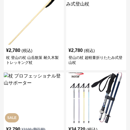
¥
2,780
¥
2,780
(税込)
(税込)
杖 登山の杖 山岳散策 耐久木製
登山の杖 超軽量折りたたみ式登
トレッキング杖
山杖
SALE
¥
2,790
¥
34,720
(税込)
¥
3100
(割引前)