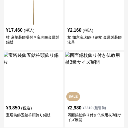
¥
17,460
¥
2,160
(税込)
(税込)
杖 豪華装飾環付き宝珠頭金属製
杖 如意宝珠飾り錫杖 金属製装飾
錫杖
法具
SALE
¥
3,850
¥
2,980
(税込)
¥
3310
(割引前)
宝塔装飾五鈷杵頭飾り錫杖
四面錫杖飾り付き仏教用杖3種サ
イズ展開