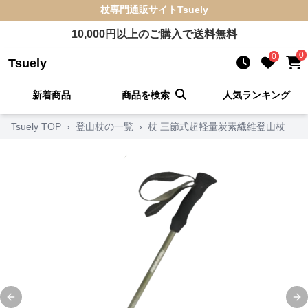
杖
専門通販サイト
Tsuely
10,000
円以上のご購入で送料無料
0
0
Tsuely
新着商品
商品を検索
人気ランキング
Tsuely TOP
›
登山杖の一覧
›
杖 三節式超軽量炭素繊維登山杖
Previous slide
Ne