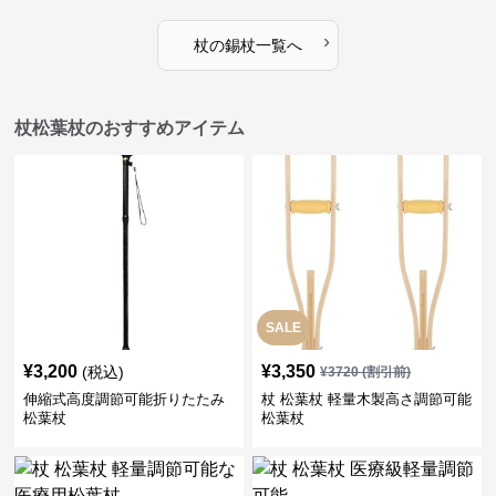
›
杖
の
錫杖
一覧へ
杖松葉杖のおすすめアイテム
SALE
¥
3,200
¥
3,350
(税込)
¥
3720
(割引前)
伸縮式高度調節可能折りたたみ
杖 松葉杖 軽量木製高さ調節可能
松葉杖
松葉杖