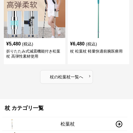
¥
5,480
¥
6,480
(税込)
(税込)
折りたたみ式減震機能付き松葉
杖 松葉杖 軽量快適前腕医療用
杖 高弾性素材使用
›
杖
の
松葉杖
一覧へ
杖 カテゴリ一覧
松葉杖