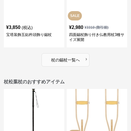
SALE
¥
3,850
¥
2,980
(税込)
¥
3310
(割引前)
宝塔装飾五鈷杵頭飾り錫杖
四面錫杖飾り付き仏教用杖3種サ
イズ展開
›
杖
の
錫杖
一覧へ
杖松葉杖のおすすめアイテム