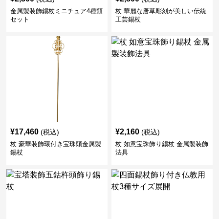
金属製装飾錫杖ミニチュア4種類
杖 華麗な唐草彫刻が美しい伝統
セット
工芸錫杖
¥
17,460
¥
2,160
(税込)
(税込)
杖 豪華装飾環付き宝珠頭金属製
杖 如意宝珠飾り錫杖 金属製装飾
錫杖
法具