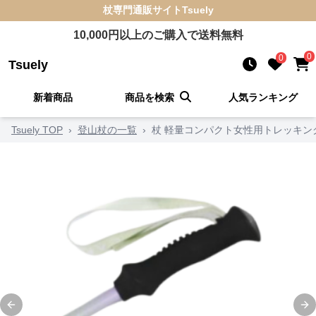
杖
専門通販サイト
Tsuely
10,000
円以上のご購入で送料無料
0
0
Tsuely
新着商品
商品を検索
人気ランキング
Tsuely TOP
›
登山杖の一覧
›
杖 軽量コンパクト女性用トレッキン
Previous slide
Ne