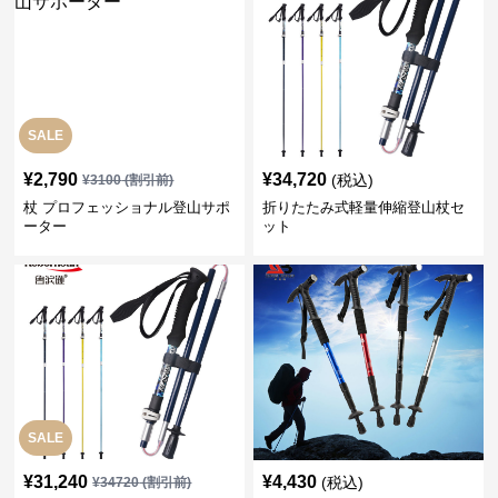
SALE
¥
2,790
¥
34,720
(税込)
¥
3100
(割引前)
杖 プロフェッショナル登山サポ
折りたたみ式軽量伸縮登山杖セ
ーター
ット
SALE
¥
31,240
¥
4,430
(税込)
¥
34720
(割引前)