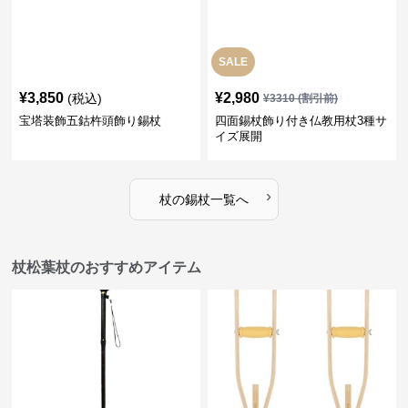
SALE
¥
3,850
¥
2,980
(税込)
¥
3310
(割引前)
宝塔装飾五鈷杵頭飾り錫杖
四面錫杖飾り付き仏教用杖3種サ
イズ展開
›
杖
の
錫杖
一覧へ
杖松葉杖のおすすめアイテム