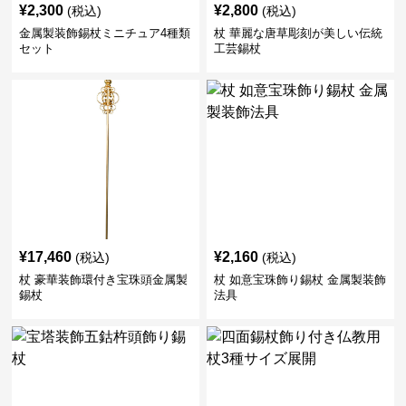
¥
2,300
¥
2,800
(税込)
(税込)
金属製装飾錫杖ミニチュア4種類
杖 華麗な唐草彫刻が美しい伝統
セット
工芸錫杖
¥
17,460
¥
2,160
(税込)
(税込)
杖 豪華装飾環付き宝珠頭金属製
杖 如意宝珠飾り錫杖 金属製装飾
錫杖
法具