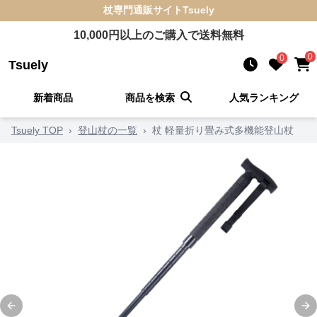
杖
専門通販サイト
Tsuely
10,000
円以上のご購入で送料無料
0
0
Tsuely
新着商品
商品を検索
人気ランキング
Tsuely TOP
›
登山杖の一覧
›
杖 軽量折り畳み式多機能登山杖
Previous slide
Ne