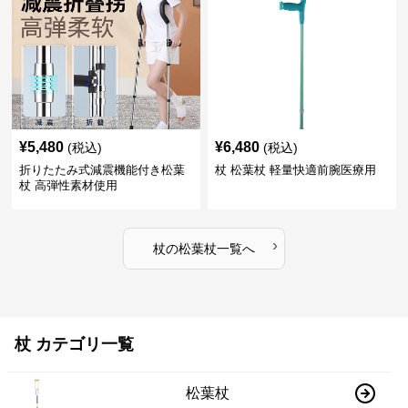
¥
5,480
¥
6,480
(税込)
(税込)
折りたたみ式減震機能付き松葉
杖 松葉杖 軽量快適前腕医療用
杖 高弾性素材使用
›
杖
の
松葉杖
一覧へ
杖 カテゴリ一覧
松葉杖