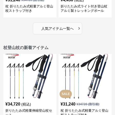
(税込)
¥
34720
(割引前)
杖 折りたたみ式軽量アルミ登山
折りたたみ式ライト付き登山杖
杖ストラップ付き
アルミ製トレッキングポール
›
人気アイテム一覧へ
杖登山杖の新着アイテム
SALE
¥
34,720
¥
31,240
(税込)
¥
34720
(割引前)
折りたたみ式軽量伸縮登山杖セ
杖 折りたたみ式軽量アルミ登山
ット
杖ストラップ付き