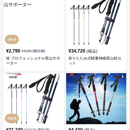
SALE
¥
2,790
¥
34,720
(税込)
¥
3100
(割引前)
杖 プロフェッショナル登山サポ
折りたたみ式軽量伸縮登山杖セ
ーター
ット
SALE
¥
31,240
¥
4,430