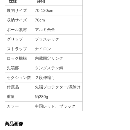
仕様
詳細
展開サイズ
70-120cm
収納サイズ
70cm
ポール素材
アルミ合金
グリップ
プラスチック
ストラップ
ナイロン
ロック機構
内蔵固定リング
先端部
タングステン鋼
セクション数
２段伸縮可
付属品
先端プロテクター/泥除け
重量
約280g
カラー
中国レッド、ブラック
商品画像