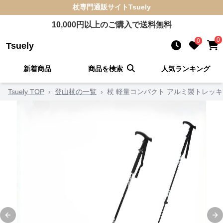
杖
専門通販サイト
Tsuely
10,000
円以上のご購入で送料無料
0
0
Tsuely
新着商品
商品を検索
人気ランキング
Tsuely TOP
›
登山杖の一覧
›
杖 軽量コンパクト アルミ製トレッ
Previous slide
Ne