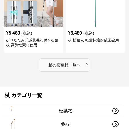
¥
5,480
¥
6,480
(税込)
(税込)
折りたたみ式減震機能付き松葉
杖 松葉杖 軽量快適前腕医療用
杖 高弾性素材使用
›
杖
の
松葉杖
一覧へ
杖 カテゴリ一覧
松葉杖
錫杖