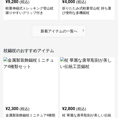
¥
9,280
¥
4,000
(税込)
(税込)
軽量伸縮式トレッキング登山杖
折りたたみ式軽量登山杖 持ち運
握りやすいグリップ付き
び便利な多機能杖
›
新着アイテムの一覧へ
杖錫杖のおすすめアイテム
¥
2,300
¥
2,800
(税込)
(税込)
金属製装飾錫杖ミニチュア4種類
杖 華麗な唐草彫刻が美しい伝統