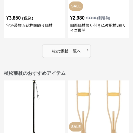
SALE
¥
3,850
¥
2,980
(税込)
¥
3310
(割引前)
宝塔装飾五鈷杵頭飾り錫杖
四面錫杖飾り付き仏教用杖3種サ
イズ展開
›
杖
の
錫杖
一覧へ
杖松葉杖のおすすめアイテム
SALE