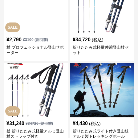
SALE
¥
2,790
¥
34,720
(税込)
¥
3100
(割引前)
杖 プロフェッショナル登山サポ
折りたたみ式軽量伸縮登山杖セ
ーター
ット
SALE
¥
31,240
¥
4,430
(税込)
¥
34720
(割引前)
杖 折りたたみ式軽量アルミ登山
折りたたみ式ライト付き登山杖
杖ストラップ付き
アルミ製トレッキングポール