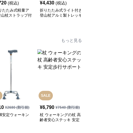
720
¥
4,430
¥
6,980
(税込)
(税込)
(税込)
折りたたみ式軽量ア
折りたたみ式ライト付き
伸縮式コルクグリップ登
登山杖ストラップ付
登山杖アルミ製トレッキ
山杖 3段調節対応
ングポール
もっと見る
SALE
10
¥
6,790
¥
3,280
(税込)
¥
2680
(割引前)
¥
7540
(割引前)
四脚安定ウォーキン
杖 ウォーキングの杖 高
杖 ウォーキングの杖 超
齢者安心ステッキ 安定
軽量折りたたみ式トレッ
歩行サポート
キングステッキ