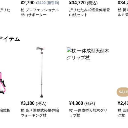
¥
2,790
¥
34,720
¥
34,
(税込)
¥
3100
(割引前)
折りた
杖 プロフェッショナル
折りたたみ式軽量伸縮登
杖 
登山サポーター
山杖セット
ルミ
き
アイテム
SALE
¥
3,180
¥
4,360
¥
2,4
(税込)
(税込)
縮式折
杖 高さ調整式軽量伸縮
杖 一体成型天然木グリ
杖 
ウォーキング杖
ップ杖
グ杖