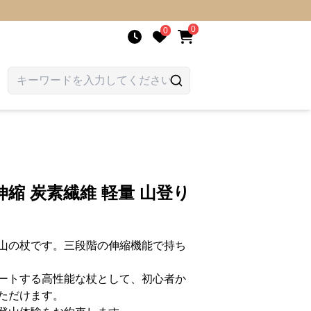
0
0
縮 炭素繊維 軽量 山登り
山の杖です。三段階の伸縮機能で持ち
ートする高性能な杖として、初心者か
ただけます。