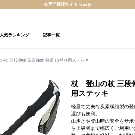
杖
専門通販サイト
Tsuely
人気ランキング
記事一覧
の杖 三段伸縮 炭素繊維 軽量 山登り用ステッキ
杖 登山の杖 三段伸
用ステッキ
軽量で丈夫な炭素繊維製の登
運びも便利。
山歩きや登山時の安全をサポ
ら上級者まで幅広くご利用い