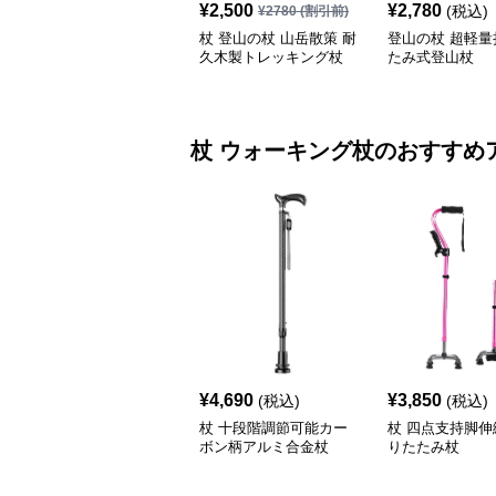
¥
2,500
¥
2,780
(税込)
¥
2780
(割引前)
杖 登山の杖 山岳散策 耐
登山の杖 超軽量
久木製トレッキング杖
たみ式登山杖
杖
ウォーキング杖
のおすすめ
¥
4,690
¥
3,850
(税込)
(税込)
杖 十段階調節可能カー
杖 四点支持脚伸
ボン柄アルミ合金杖
りたたみ杖