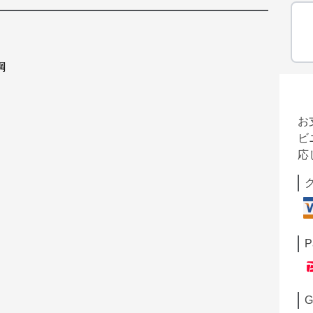
鋼
お
ビ
応
P
G