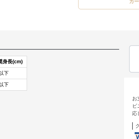
カー
奨身長(cm)
0以下
5以下
お
ビ
応