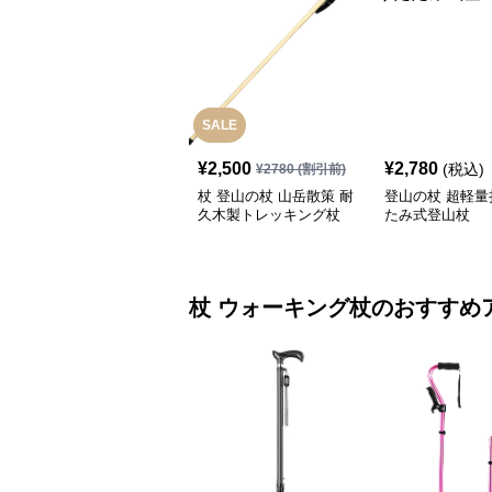
SALE
¥
2,500
¥
2,780
(税込)
¥
2780
(割引前)
杖 登山の杖 山岳散策 耐
登山の杖 超軽量
久木製トレッキング杖
たみ式登山杖
杖
ウォーキング杖
のおすすめ