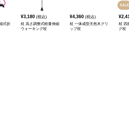
SALE
¥
3,180
¥
4,360
¥
2,4
(税込)
(税込)
縮式折
杖 高さ調整式軽量伸縮
杖 一体成型天然木グリ
杖 
ウォーキング杖
ップ杖
グ杖