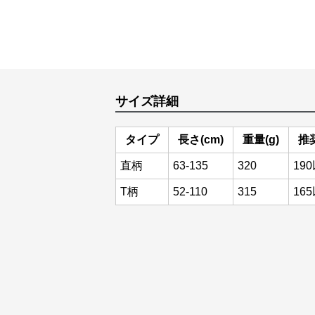
サイズ詳細
タイプ
長さ(cm)
重量(g)
推
直柄
63-135
320
19
T柄
52-110
315
16