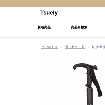
Tsuely
新着商品
商品を検索
Tsuely TOP
›
登山杖の一覧
›
杖 多機