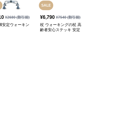
SALE
10
¥
6,790
¥
3,280
(税込)
¥
2680
(割引前)
¥
7540
(割引前)
四脚安定ウォーキン
杖 ウォーキングの杖 高
杖 ウォーキングの杖 超
齢者安心ステッキ 安定
軽量折りたたみ式トレッ
歩行サポート
キングステッキ