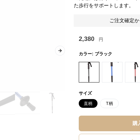
た歩行をサポートします。
ご注文確定か
2,380
円
Next slide
カラー:
ブラック
サイズ
直柄
T柄
購