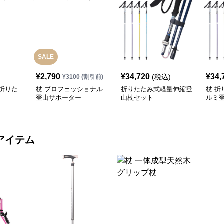
SALE
¥
2,790
¥
34,720
¥
34,
(税込)
¥
3100
(割引前)
折りた
杖 プロフェッショナル
折りたたみ式軽量伸縮登
杖 
登山サポーター
山杖セット
ルミ
き
アイテム