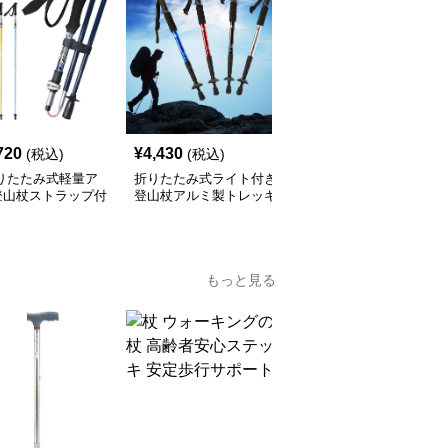
720
¥
4,430
¥
6,980
(税込)
(税込)
(税込)
折りたたみ式軽量ア
折りたたみ式ライト付き
伸縮式コルクグリップ登
登山杖ストラップ付
登山杖アルミ製トレッキ
山杖 3段調節対応
ングポール
もっと見る