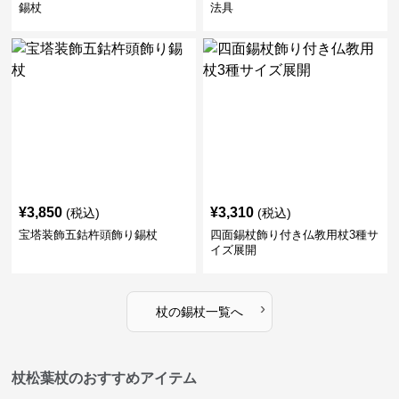
錫杖
法具
¥
3,850
¥
3,310
(税込)
(税込)
宝塔装飾五鈷杵頭飾り錫杖
四面錫杖飾り付き仏教用杖3種サ
イズ展開
›
杖
の
錫杖
一覧へ
杖松葉杖のおすすめアイテム