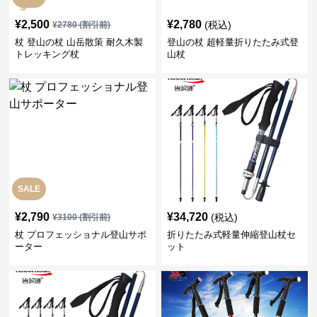
¥
2,500
¥
2,780
(税込)
¥
2780
(割引前)
杖 登山の杖 山岳散策 耐久木製
登山の杖 超軽量折りたたみ式登
トレッキング杖
山杖
SALE
¥
2,790
¥
34,720
(税込)
¥
3100
(割引前)
杖 プロフェッショナル登山サポ
折りたたみ式軽量伸縮登山杖セ
ーター
ット