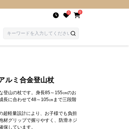
0
0
アルミ合金登山杖
登山の杖です。身長85～155㎝のお
長に合わせて48～105㎝まで三段階
5ｇの超軽量設計により、お子様でも負担
泡材グリップで握りやすく、防滑ネジ
確保しています。