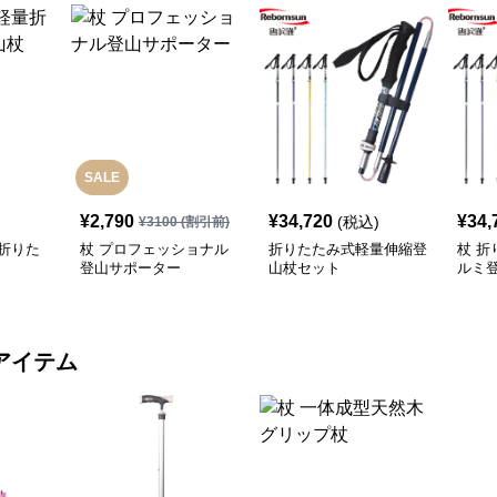
SALE
¥
2,790
¥
34,720
¥
34,
(税込)
¥
3100
(割引前)
折りた
杖 プロフェッショナル
折りたたみ式軽量伸縮登
杖 
登山サポーター
山杖セット
ルミ
き
アイテム