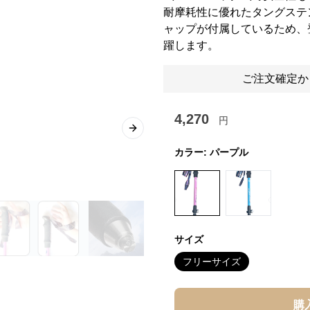
耐摩耗性に優れたタングステ
ャップが付属しているため、
躍します。
ご注文確定か
4,270
円
Next slide
カラー:
パープル
サイズ
フリーサイズ
購