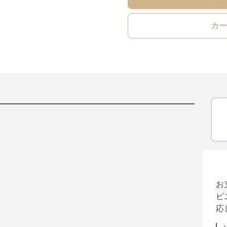
カー
お
ビ
応