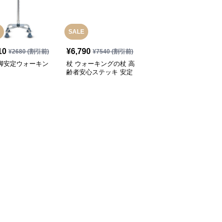
SALE
10
¥
6,790
¥
3,280
(税込)
¥
2680
(割引前)
¥
7540
(割引前)
四脚安定ウォーキン
杖 ウォーキングの杖 高
杖 ウォーキングの杖 超
齢者安心ステッキ 安定
軽量折りたたみ式トレッ
歩行サポート
キングステッキ