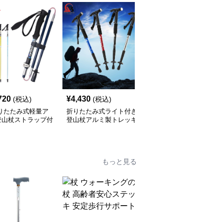
720
¥
4,430
¥
6,980
(税込)
(税込)
(税込)
折りたたみ式軽量ア
折りたたみ式ライト付き
伸縮式コルクグリップ登
登山杖ストラップ付
登山杖アルミ製トレッキ
山杖 3段調節対応
ングポール
もっと見る