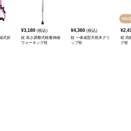
SALE
¥
3,180
¥
4,360
¥
2,4
(税込)
(税込)
縮式折
杖 高さ調整式軽量伸縮
杖 一体成型天然木グリ
杖 
ウォーキング杖
ップ杖
グ杖