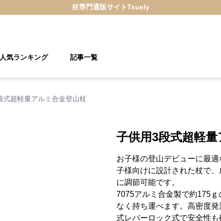
杖
専門通販サイト
Tsuely
人気ランキング
記事一覧
段式超軽量アルミ合金登山杖
子供用3段式超軽量
お子様の登山デビューに最適な
子様向けに設計された杖で、成
に調節可能です。
7075アルミ合金製で約17
なく持ち運べます。高密度発
式レバーロック式で安全性も