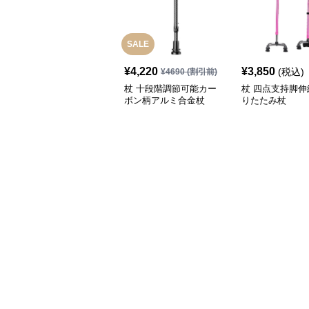
SALE
¥
4,220
¥
3,850
(税込)
¥
4690
(割引前)
杖 十段階調節可能カー
杖 四点支持脚伸
ボン柄アルミ合金杖
りたたみ杖