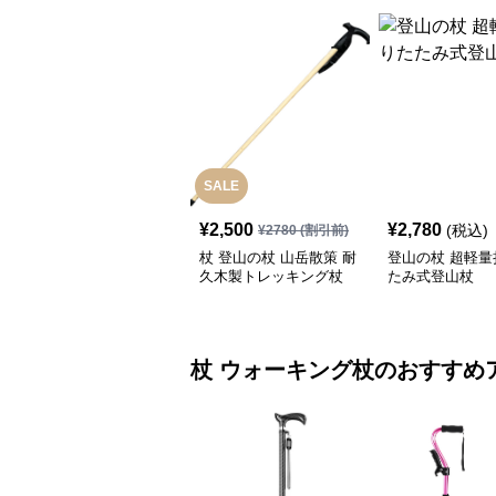
SALE
¥
2,500
¥
2,780
(税込)
¥
2780
(割引前)
杖 登山の杖 山岳散策 耐
登山の杖 超軽量
久木製トレッキング杖
たみ式登山杖
杖
ウォーキング杖
のおすすめ