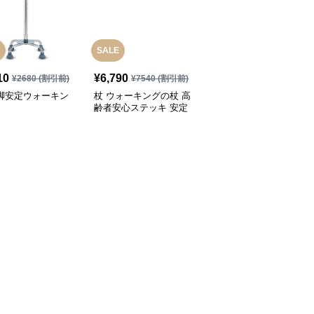
SALE
10
¥
6,790
¥
3,280
(税込)
¥
2680
(割引前)
¥
7540
(割引前)
四脚安定ウォーキン
杖 ウォーキングの杖 高
杖 ウォーキングの杖 超
齢者安心ステッキ 安定
軽量折りたたみ式トレッ
歩行サポート
キングステッキ