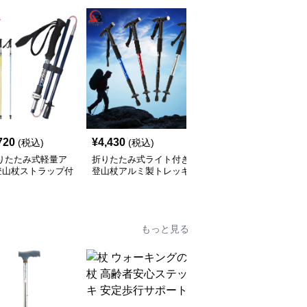
720
¥
4,430
¥
6,980
(税込)
(税込)
(税込)
折りたたみ式軽量ア
折りたたみ式ライト付き
伸縮式コルクグリップ登
登山杖ストラップ付
登山杖アルミ製トレッキ
山杖 3段調節対応
ングポール
もっと見る