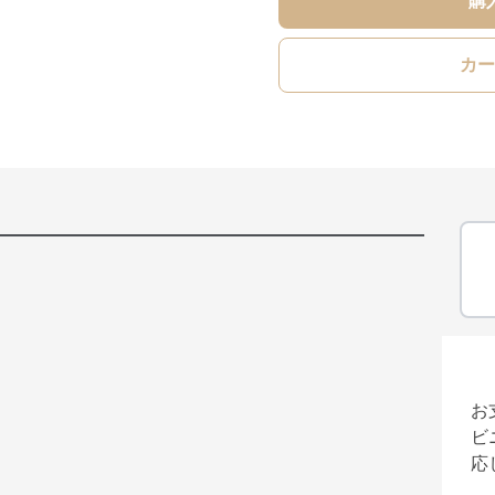
購
カー
お
ビ
応