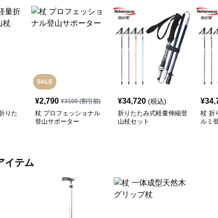
SALE
¥
2,790
¥
34,720
¥
34,
(税込)
¥
3100
(割引前)
折りた
杖 プロフェッショナル
折りたたみ式軽量伸縮登
杖 
登山サポーター
山杖セット
ルミ
き
アイテム