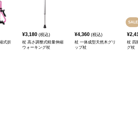
SALE
¥
3,180
¥
4,360
¥
2,4
(税込)
(税込)
縮式折
杖 高さ調整式軽量伸縮
杖 一体成型天然木グリ
杖 
ウォーキング杖
ップ杖
グ杖