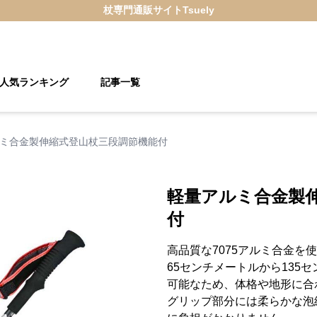
杖
専門通販サイト
Tsuely
人気ランキング
記事一覧
ミ合金製伸縮式登山杖三段調節機能付
軽量アルミ合金製
付
高品質な7075アルミ合金を
65センチメートルから135
可能なため、体格や地形に合
グリップ部分には柔らかな泡