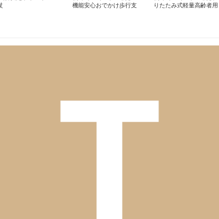
杖
機能安心おでかけ歩行支
りたたみ式軽量高齢者用
援杖
安心杖