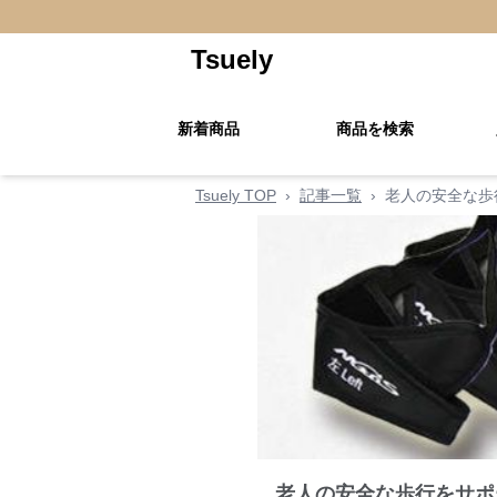
Tsuely
新着商品
商品を検索
Tsuely TOP
›
記事一覧
›
老人の安全な歩
老人の安全な歩行をサポ