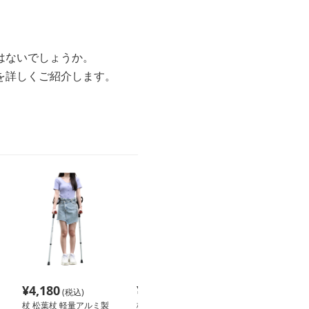
はないでしょうか。
を詳しくご紹介します。
¥
4,180
¥
6,780
¥
15,400
(税込)
(税込)
(税
杖 松葉杖 軽量アルミ製
杖 松葉杖 安定歩行アシ
杖 ウォーキング