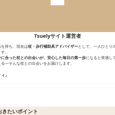
Tsuelyサイト運営者
格を持ち、現在は
杖・歩行補助具アドバイザー
として、一人ひとり
ます。
分に合った杖との出会いが、安心した毎日の第一歩
になると実感し
える—そんな杖との出会いをお届けします。
リィ」
おきたいポイント